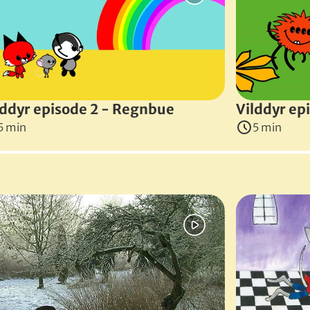
vrede sparker den til sneen, der gemmer på en hård sten. De
ark
, 2024
)
lddyr episode 2 - Regnbue
Vilddyr ep
5 min
5 min