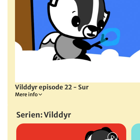
Vilddyr episode 22 - Sur
Mere info
Venskab
Serien: Vilddyr
Dyreliv
Årstider
Spring bånd over
Naturen
Leg