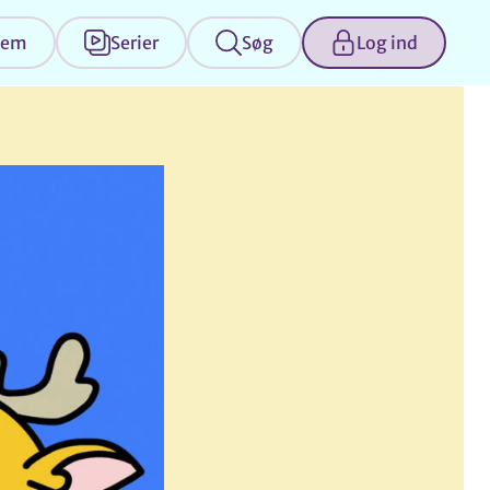
jem
Serier
Søg
Log ind