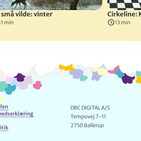
 små vilde: vinter
Cirkeline:
11 min
13 min
Info og kontakt
fen
DBC DIGITAL A/S
hedserklæring
Tempovej 7-11
2750 Ballerup
itik