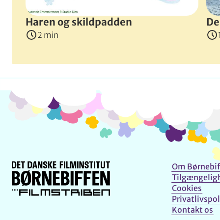
Haren og skildpadden
De
2 min
Om Børnebif
Tilgængelig
Cookies
Privatlivspol
Kontakt os