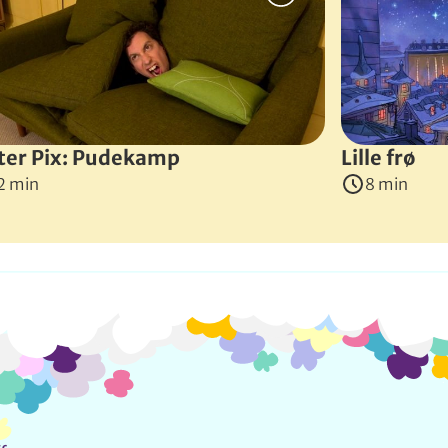
d sit skrivebord. Han er træt og frustreret, men han får tegn
Markus Eschrich
,
Johannes Lumer
&
Julius Rosen
(
Tyskland
ter Pix: Pudekamp
Lille frø
2 min
8 min
Info og kontakt