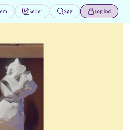
jem
Serier
Søg
Log ind