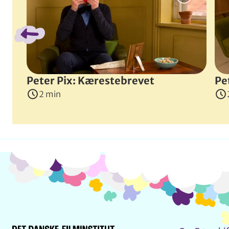
Tegning
En aften sidder en tegner bøjet over sin tegneblok ve
Instruktører
:
Benjamin Brand
,
Johannes Engelhardt
,
Peter Pix: Kærestebrevet
Pe
2 min