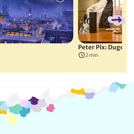
et en skitse af hunden Vuf. Men Vuf når ikke at få tegnet si
, 2017
)
Peter Pix: Dugen
2 min