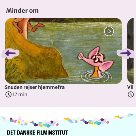
Minder om
Spring bånd over
Snuden rejser hjemmefra
Vil
17 min
Info og kontakt